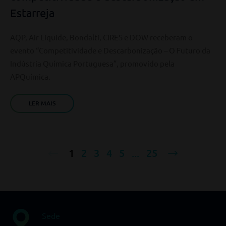
Estarreja
AQP, Air Liquide, Bondalti, CIRES e DOW receberam o
evento “Competitividade e Descarbonização – O Futuro da
Indústria Química Portuguesa”, promovido pela
APQuímica.
LER MAIS
1
2
3
4
5
...
25
Sede