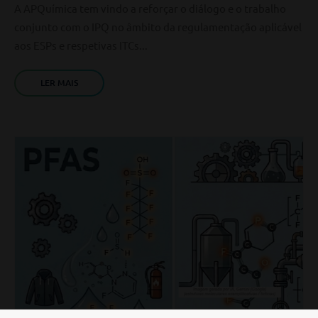
A APQuímica tem vindo a reforçar o diálogo e o trabalho
conjunto com o IPQ no âmbito da regulamentação aplicável
aos ESPs e respetivas ITCs...
LER MAIS